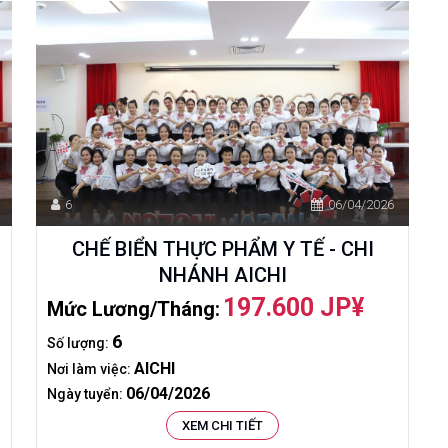
6
06/04/2026
CHẾ BIỂN THỰC PHẨM Y TẾ - CHI
NHÁNH AICHI
197.600 JP¥
Mức Lương/tháng:
6
Số lượng:
AICHI
Nơi làm việc:
06/04/2026
Ngày tuyển:
XEM CHI TIẾT