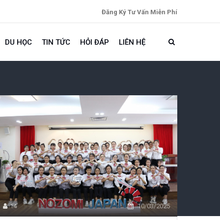
Đăng Ký Tư Vấn Miễn Phí
DU HỌC
TIN TỨC
HỎI ĐÁP
LIÊN HỆ
14
10/03/2025