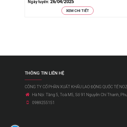
26/04/2025
Ngày tuyển:
XEM CHI TIẾT
THÔNG TIN LIÊN HỆ
CÔNG TY CỔ PHẦN XUẤT KHẨU LAO ĐỘNG QUỐC TẾ NO
Hà Nội: Tầng 5, Toà M5, Số 91 Nguyễn Chí Thanh, Ph
0989255151