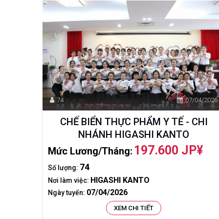
74
07/04/2026
CHẾ BIỂN THỰC PHẨM Y TẾ - CHI
NHÁNH HIGASHI KANTO
197.600 JP¥
Mức Lương/tháng:
74
Số lượng:
HIGASHI KANTO
Nơi làm việc:
07/04/2026
Ngày tuyển:
XEM CHI TIẾT