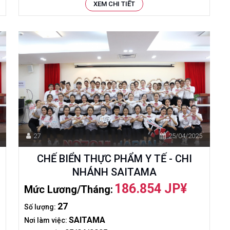
XEM CHI TIẾT
27
25/04/2025
CHẾ BIỂN THỰC PHẨM Y TẾ - CHI
)
NHÁNH SAITAMA
186.854 JP¥
Mức Lương/tháng:
27
Số lượng:
SAITAMA
Nơi làm việc: