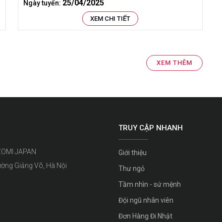
25/04/2025
Ngày tuyển:
XEM CHI TIẾT
XEM THÊM
TRUY CẬP NHANH
ZOMI JAPAN
Giới thiệu
ường Giảng Võ, Hà Nội
Thư ngỏ
Tầm nhìn - sứ mệnh
Đội ngũ nhân viên
Đơn Hàng Đi Nhật