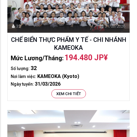
32
31/03/2026
CHẾ BIỂN THỰC PHẨM Y TẾ - CHI NHÁNH
KAMEOKA
194.480 JP¥
Mức Lương/tháng:
32
Số lượng:
KAMEOKA (Kyoto)
Nơi làm việc:
31/03/2026
Ngày tuyển:
XEM CHI TIẾT