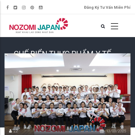
Đăng Ký Tư Vấn Miễn Phí
CHẾ BIỂN THỰC PHẨM Y TẾ -
CHI NHÁNH TOKYO
CHẾ BIỂN THỰC PHẨM Y TẾ - CHI NHÁNH TOKYO
22
13/03/2025