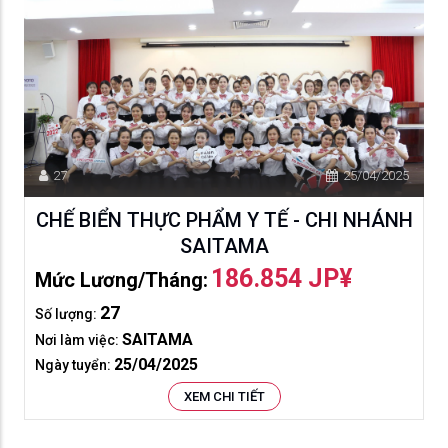
27
25/04/2025
CHẾ BIỂN THỰC PHẨM Y TẾ - CHI NHÁNH
SAITAMA
186.854 JP¥
Mức Lương/tháng:
27
Số lượng:
SAITAMA
Nơi làm việc:
25/04/2025
Ngày tuyển:
XEM CHI TIẾT