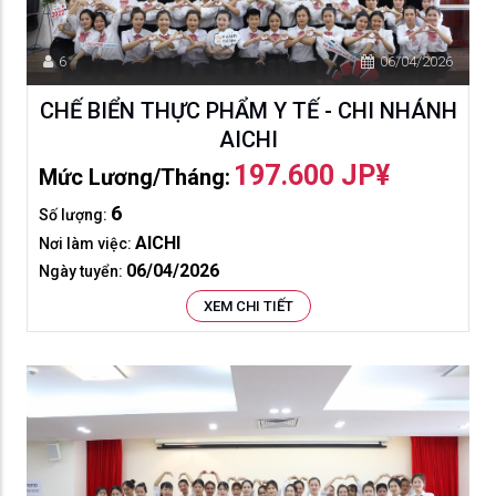
6
06/04/2026
CHẾ BIỂN THỰC PHẨM Y TẾ - CHI NHÁNH
AICHI
197.600 JP¥
Mức Lương/tháng:
6
Số lượng:
AICHI
Nơi làm việc:
06/04/2026
Ngày tuyển:
XEM CHI TIẾT