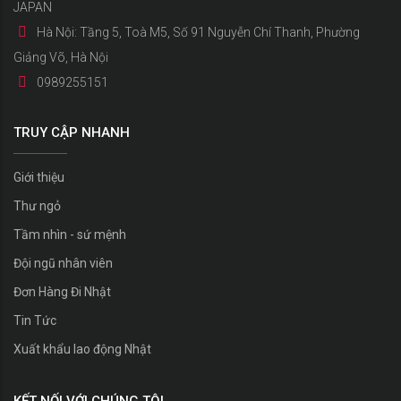
JAPAN
Hà Nội: Tầng 5, Toà M5, Số 91 Nguyễn Chí Thanh, Phường
Giảng Võ, Hà Nội
0989255151
TRUY CẬP NHANH
Giới thiệu
Thư ngỏ
Tầm nhìn - sứ mệnh
Đội ngũ nhân viên
Đơn Hàng Đi Nhật
Tin Tức
Xuất khẩu lao động Nhật
KẾT NỐI VỚI CHÚNG TÔI