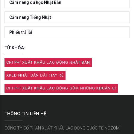
Cẩm nang du học Nhật Bản
Cẩm nang Tiếng Nhật
Phiếu trả lời
TỪ KHÓA:
CHI PHÍ XUẤT KHẨU LAO ĐỘNG NHẬT BẢN
XKLD NHẬT BẢN ĐẮT HAY RẺ
CHI PHÍ XUẤT KHẨU LAO ĐỘNG GỒM NHỮNG KHOẢN GÌ
THÔNG TIN LIÊN HỆ
CÔNG TY CỔ PHẦN XUẤT KHẨU LAO ĐỘNG QUỐC TẾ NOZOMI