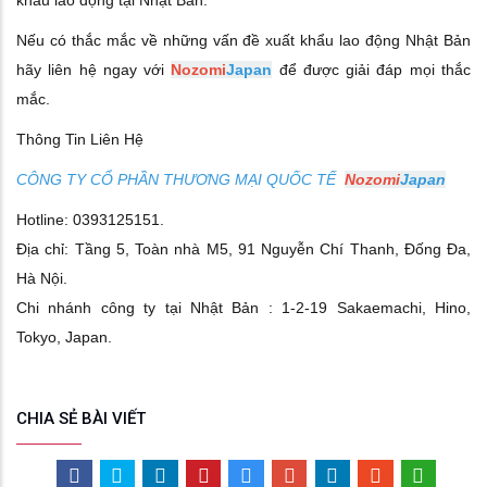
khẩu lao động tại Nhật Bản.
Nếu có thắc mắc về những vấn đề xuất khẩu lao động Nhật Bản
hãy liên hệ ngay với
Nozomi
Japan
để được giải đáp mọi thắc
mắc.
Thông Tin Liên Hệ
CÔNG TY CỔ PHẦN THƯƠNG MẠI QUỐC TẾ
Nozomi
Japan
Hotline: 0393125151.
Địa chỉ: Tầng 5, Toàn nhà M5, 91 Nguyễn Chí Thanh, Đống Đa,
Hà Nội.
Chi nhánh công ty tại Nhật Bản : 1-2-19 Sakaemachi, Hino,
Tokyo, Japan.
CHIA SẺ BÀI VIẾT