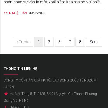
nhận nhân sự vẫn là một khái niệm khá mơ hồ với nhiều
người. Theo dõi bài viết dưới đây để hiểu hơn về loại giấy
XKLD NHẬT BẢN
-
30/06/2020
tờ này.
‹ Trước
1
2
3
7
8
Sau ›
THÔNG TIN LIÊN HỆ
CÔNG TY CỔ PHẦN XUẤT KHẨU LAO ĐỘNG QUỐC TẾ NOZOMI
JAPAN
Hà Nội: Tầng 5, Toà M5, Số 91 Nguyễn Chí Thanh, Phường
Giảng Võ, Hà Nội
0989255151