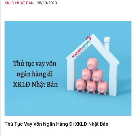
XKLD NHẬT BẢN
-
08/10/2020
công việc gì” hay chưa? Hãy để Nozomi Japan giải đáp
giúp bạn nhé
Thủ Tục Vay Vốn Ngân Hàng Đi XKLĐ Nhật Bản