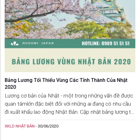
Bảng Lương Tối Thiểu Vùng Các Tỉnh Thành Của Nhật
2020
Lương cơ bản của Nhật - một trong những vấn đề được
quan tâmlớn đặc biệt đối với những ai đang có nhu cầu
đi xuất khẩu lao động Nhật Bản. Cập nhật bảng lương tối
thiểu vùng các tỉnh thành của Nhật 2020 trong bài viết
XKLD NHẬT BẢN
-
30/06/2020
dưới đây để không bỏ lỡ nhưng thông tin hữu ích.