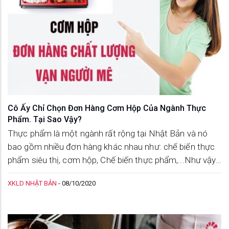
Cô Ấy Chỉ Chọn Đơn Hàng Cơm Hộp Của Ngành Thực
Phẩm. Tại Sao Vậy?
Thực phẩm là một ngành rất rộng tại Nhật Bản và nó
bao gồm nhiều đơn hàng khác nhau như: chế biến thực
phẩm siêu thị, cơm hộp, Chế biến thực phẩm,...Như vậy,
cơm hộp chỉ là một ngách nhỏ trong đơn hàng thực
XKLD NHẬT BẢN
-
08/10/2020
phẩm. Nhưng tại sao ai nấy cũng đều chọn ngành này?