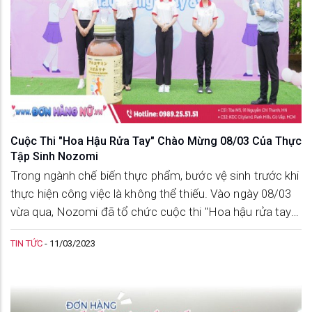
Cuộc Thi "Hoa Hậu Rửa Tay" Chào Mừng 08/03 Của Thực
Tập Sinh Nozomi
Trong ngành chế biến thực phẩm, bước vệ sinh trước khi
thực hiện công việc là không thể thiếu. Vào ngày 08/03
vừa qua, Nozomi đã tổ chức cuộc thi "Hoa hậu rửa tay"
dành cho các thực tập sinh, giúp kiểm tra mức độ hiểu
TIN TỨC
-
11/03/2023
biết về vệ sinh và nâng cao kiến thức cho các bạn.