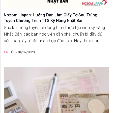
Nozomi Japan: Hướng Dẫn Làm Giấy Tờ Sau Trúng
Tuyển Chương Trình TTS Kỹ Năng Nhật Bản
Sau khi trúng tuyển chương trình thực tập sinh kỹ năng
Nhật Bản, các bạn học viên cần phải chuẩn bị đầy đủ
các loại giấy tờ để nhập học đào tạo. Hãy theo dõi
những thông tin hướng dẫn dưới đây để có sự chuẩn bị
TIN TỨC
-
04/07/2020
kỹ càng nhất.