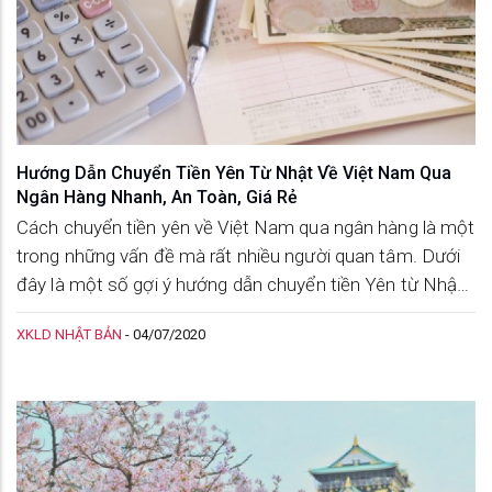
Hướng Dẫn Chuyển Tiền Yên Từ Nhật Về Việt Nam Qua
Ngân Hàng Nhanh, An Toàn, Giá Rẻ
Cách chuyển tiền yên về Việt Nam qua ngân hàng là một
trong những vấn đề mà rất nhiều người quan tâm. Dưới
đây là một số gợi ý hướng dẫn chuyển tiền Yên từ Nhật
về Việt Nam qua ngân hàng nhanh, an toàn, giá rẻ mà
XKLD NHẬT BẢN
-
04/07/2020
Nozomi Japan muốn chia sẻ đến các bạn.