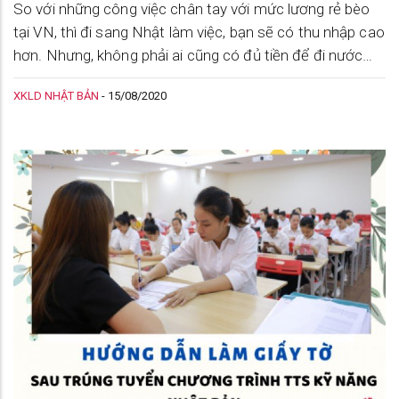
So với những công việc chân tay với mức lương rẻ bèo
tại VN, thì đi sang Nhật làm việc, bạn sẽ có thu nhập cao
hơn. Nhưng, không phải ai cũng có đủ tiền để đi nước
ngoài làm việc. Vậy hãy tham khảo những thông tin về
XKLD NHẬT BẢN
-
15/08/2020
thủ tục vay vốn ngân hàng đi xuất khẩu Nhật Bản nhé.