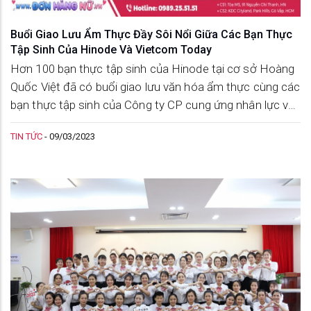
Buổi Giao Lưu Ẩm Thực Đầy Sôi Nổi Giữa Các Bạn Thực
Tập Sinh Của Hinode Và Vietcom Today
Hơn 100 bạn thực tập sinh của Hinode tại cơ sở Hoàng
Quốc Việt đã có buổi giao lưu văn hóa ẩm thực cùng các
bạn thực tập sinh của Công ty CP cung ứng nhân lực và
thương mại Vietcom, với sự tham gia của đại diện công
TIN TỨC
-
09/03/2023
ty kỹ thuật Nhật Bản.