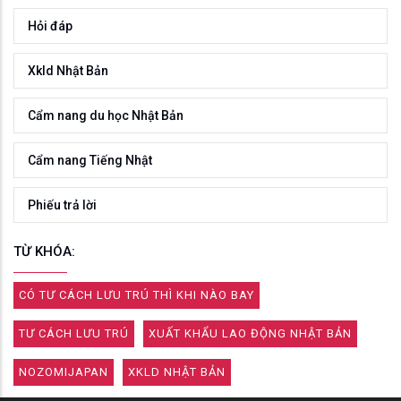
Hỏi đáp
Xkld Nhật Bản
Cẩm nang du học Nhật Bản
Cẩm nang Tiếng Nhật
Phiếu trả lời
TỪ KHÓA:
CÓ TƯ CÁCH LƯU TRÚ THÌ KHI NÀO BAY
TƯ CÁCH LƯU TRÚ
XUẤT KHẨU LAO ĐỘNG NHẬT BẢN
NOZOMIJAPAN
XKLD NHẬT BẢN