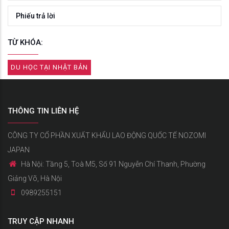
Phiếu trả lời
TỪ KHÓA:
DU HỌC TẠI NHẬT BẢN
THÔNG TIN LIÊN HỆ
CÔNG TY CỔ PHẦN XUẤT KHẨU LAO ĐỘNG QUỐC TẾ NOZOMI
JAPAN
Hà Nội: Tầng 5, Toà M5, Số 91 Nguyễn Chí Thanh, Phường
Giảng Võ, Hà Nội
0989255151
TRUY CẬP NHANH