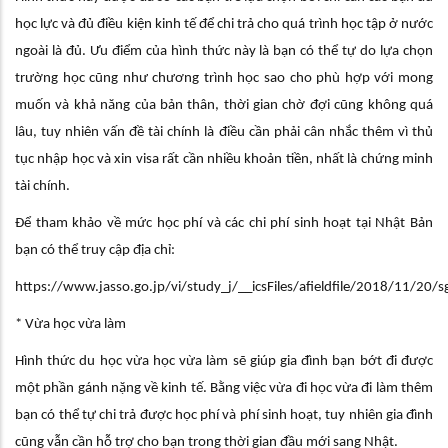
học lực và đủ điều kiện kinh tế để chi trả cho quá trình học tập ở nước
ngoài là đủ. Ưu điểm của hình thức này là bạn có thể tự do lựa chọn
trường học cũng như chương trình học sao cho phù hợp với mong
muốn và khả năng của bản thân, thời gian chờ đợi cũng không quá
lâu, tuy nhiên vấn đề tài chính là điều cần phải cân nhắc thêm vì thủ
tục nhập học và xin visa rất cần nhiều khoản tiền, nhất là chứng minh
tài chính.
Để tham khảo về mức học phí và các chi phí sinh hoạt tại Nhật Bản
bạn có thể truy cập địa chỉ:
https://www.jasso.go.jp/vi/study_j/__icsFiles/afieldfile/2018/11/20/
* Vừa học vừa làm
Hình thức du học vừa học vừa làm sẽ giúp gia đình bạn bớt đi được
một phần gánh nặng về kinh tế. Bằng việc vừa đi học vừa đi làm thêm
bạn có thể tự chi trả được học phí và phí sinh hoạt, tuy nhiên gia đình
cũng vẫn cần hỗ trợ cho bạn trong thời gian đầu mới sang Nhật.