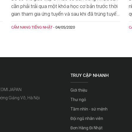
cần phải trải qua một khóa học cơ bản trước thời
n
gian tham gia ứng tuyển và sau khi đã trúng tuyển
q
chờ xuất cảnh. Nozomi Japan sẽ giúp bạn có
V
CẨM NANG TIẾNG NHẬT
-
04/05/2020
C
ng
được kỹ năng học tiếng Nhật đi XKLĐ nhanh nhất
thông qua 4 kinh nghiệm sau đây.
TRUY CẬP NHANH
ZOMI JAPAN
Giới thiệu
ường Giảng Võ, Hà Nội
Thư ngỏ
Tầm nhìn - sứ mệnh
Đội ngũ nhân viên
Đơn Hàng Đi Nhật