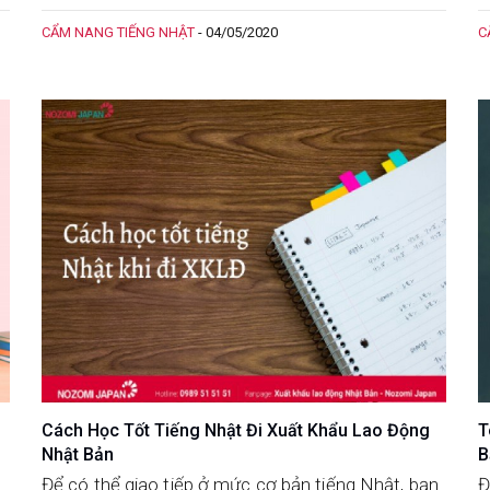
để diễn tả hành động cảm ơn? Trong bài viết này,
n
CẨM NANG TIẾNG NHẬT
-
04/05/2020
C
chúng tôi sẽ giới thiệu đến bạn những cách nói
Cảm ơn trong tiếng Nhật theo từng vùng miền
nhé
Cách Học Tốt Tiếng Nhật Đi Xuất Khẩu Lao Động
T
Nhật Bản
B
Để có thể giao tiếp ở mức cơ bản tiếng Nhật, bạn
Đ