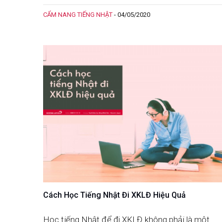
học tiếng Nhật hiệu quả? Hãy tham khảo bài viết
CẨM NANG TIẾNG NHẬT
-
04/05/2020
dưới đây của Nozomi Japan nhé!
Cách Học Tiếng Nhật Đi XKLĐ Hiệu Quả
Học tiếng Nhật để đi XKLĐ không phải là một