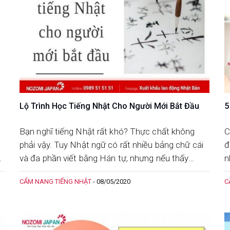
Lộ Trình Học Tiếng Nhật Cho Người Mới Bắt Đầu
5
Bạn nghĩ tiếng Nhật rất khó? Thực chất không
C
phải vậy. Tuy Nhật ngữ có rất nhiều bảng chữ cái
đ
t
và đa phần viết bằng Hán tự, nhưng nếu thấy
n
nhiều mà bỏ cuộc thì đâu phải ý chí của người Việt
c
CẨM NANG TIẾNG NHẬT
-
08/05/2020
C
Nam. Hãy tham khảo lộ trình học tiếng Nhật từ
T
dễ đến khó qua bài viết này nhé
q