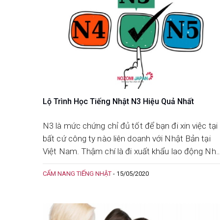
Lộ Trình Học Tiếng Nhật N3 Hiệu Quả Nhất
N3 là mức chứng chỉ đủ tốt để bạn đi xin việc tại
bất cứ công ty nào liên doanh với Nhật Bản tại
Việt Nam. Thậm chí là đi xuất khẩu lao động Nhậ
Bản theo diện kỹ sư, đi du học cũng được. Làm
CẨM NANG TIẾNG NHẬT
-
15/05/2020
sao để học tiếng Nhật N3 hiệu quả nhất, tốn ít
thời gian nhất? Hãy tham khảo bài viết sa