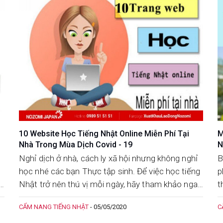
10 Website Học Tiếng Nhật Online Miễn Phí Tại
M
Nhà Trong Mùa Dịch Covid - 19
N
Nghỉ dịch ở nhà, cách ly xã hội nhưng không nghỉ
B
học nhé các bạn Thực tập sinh. Để việc học tiếng
p
g
Nhật trở nên thú vị mỗi ngày, hãy tham khảo ngay
t
10 website học tiếng Nhật miễn phí dưới đây nhé.
CẨM NANG TIẾNG NHẬT
-
05/05/2020
C