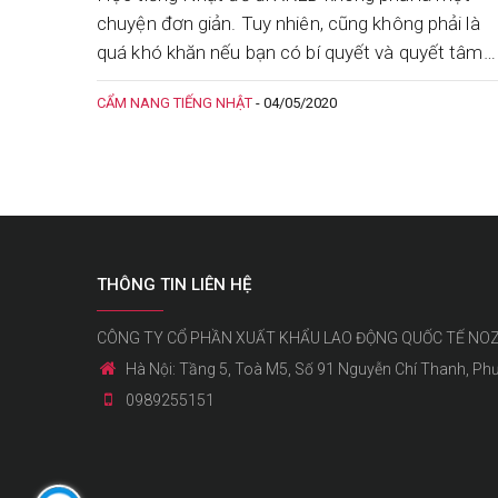
chuyện đơn giản. Tuy nhiên, cũng không phải là
quá khó khăn nếu bạn có bí quyết và quyết tâm
học tập. Bài viết sau đây sẽ đưa ra một số lời
CẨM NANG TIẾNG NHẬT
-
04/05/2020
khuyên hữu ích giúp bạn dễ dàng hơn khi học tiế
Nhật đi XKLĐ.
THÔNG TIN LIÊN HỆ
CÔNG TY CỔ PHẦN XUẤT KHẨU LAO ĐỘNG QUỐC TẾ NO
Hà Nội: Tầng 5, Toà M5, Số 91 Nguyễn Chí Thanh, Ph
0989255151