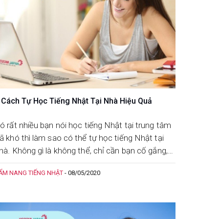
 Cách Tự Học Tiếng Nhật Tại Nhà Hiệu Quả
ó rất nhiều bạn nói học tiếng Nhật tại trung tâm
ã khó thì làm sao có thể tự học tiếng Nhật tại
hà. Không gì là không thể, chỉ cần bạn cố gắng,
hăm chỉ, tập luyện thật nhiều là sẽ học được.
ẨM NANG TIẾNG NHẬT
-
08/05/2020
ham khảo 5 bước tự học tiếng Nhật dưới đây để
uá trình học thêm dễ dàng và hiệu quả