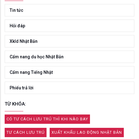
Tin tức
Hỏi đáp
Xkld Nhật Bản
Cẩm nang du học Nhật Bản
Cẩm nang Tiếng Nhật
Phiếu trả lời
TỪ KHÓA:
CÓ TƯ CÁCH LƯU TRÚ THÌ KHI NÀO BAY
TƯ CÁCH LƯU TRÚ
XUẤT KHẨU LAO ĐỘNG NHẬT BẢN