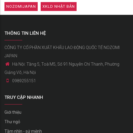
NOZOMIJAPAN
XKLD NHẬT BẢN
THÔNG TIN LIÊN HỆ
CÔNG TY CỔ PHẦN XUẤT KHẨU LAO ĐỘNG QUỐC TẾ NOZOMI
JAPAN
Hà Nội: Tầng 5, Toà M5, Số 91 Nguyễn Chí Thanh, Phường
Giảng Võ, Hà Nội
0989255151
TRUY CẬP NHANH
Giới thiệu
Thư ngỏ
Tầm nhìn - sứ mệnh