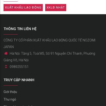
XUẤT KHẨU LAO ĐỘNG
XKLĐ NHẬT
THÔNG TIN LIÊN HỆ
CÔNG TY CỔ PHẦN XUẤT KHẨU LAO ĐỘNG QUỐC TẾ NOZOMI
JAPAN
Hà Nội: Tầng 5, Toà M5, Số 91 Nguyễn Chí Thanh, Phường
Giảng Võ, Hà Nội
0989255151
TRUY CẬP NHANH
Giới thiệu
Thư ngỏ