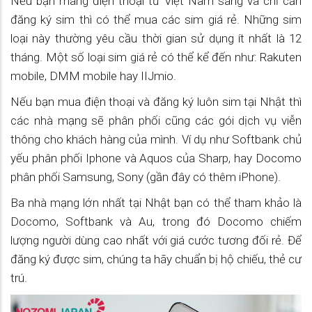
Nếu bạn mang điện thoại từ Việt Nam sang và chỉ cần
đăng ký sim thì có thể mua các sim giá rẻ. Những sim
loại này thường yêu cầu thời gian sử dụng ít nhất là 12
tháng. Một số loại sim giá rẻ có thể kể đến như: Rakuten
mobile, DMM mobile hay IIJmio.
Nếu bạn mua điện thoại và đăng ký luôn sim tại Nhật thì
các nhà mạng sẽ phân phối cũng các gói dịch vụ viễn
thông cho khách hàng của mình. Ví dụ như Softbank chủ
yếu phân phối Iphone và Aquos của Sharp, hay Docomo
phân phối Samsung, Sony (gần đây có thêm iPhone).
Ba nhà mạng lớn nhất tại Nhật bạn có thể tham khảo là
Docomo, Softbank và Au, trong đó Docomo chiếm
lượng người dùng cao nhất với giá cước tương đối rẻ. Để
đăng ký được sim, chúng ta hãy chuẩn bị hộ chiếu, thẻ cư
trú.