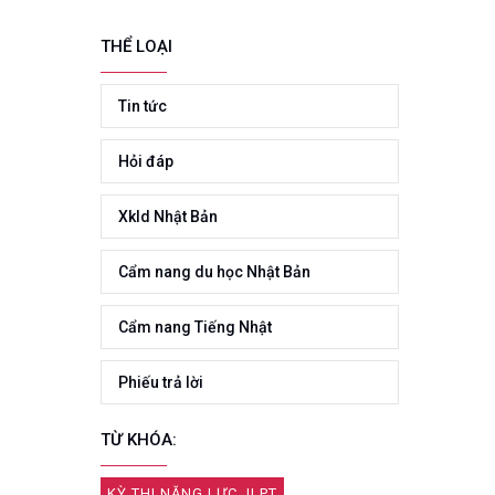
THỂ LOẠI
Tin tức
Hỏi đáp
Xkld Nhật Bản
Cẩm nang du học Nhật Bản
Cẩm nang Tiếng Nhật
Phiếu trả lời
TỪ KHÓA:
KỲ THI NĂNG LỰC JLPT