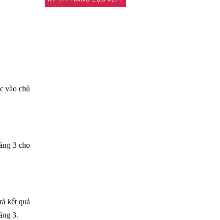
c vào chủ
háng 3 cho
rả kết quả
háng 3.