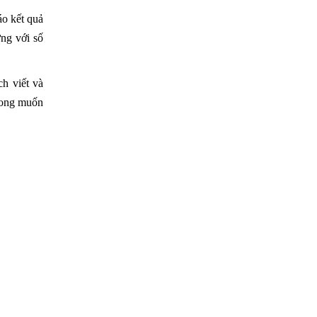
áo kết quả
ng với số
h viết và
mong muốn