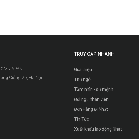
TRUY CẬP NHANH
ZOMI JAPAN
Giới thiệu
ường Giảng Võ, Hà Nội
Thư ngỏ
Tầm nhìn - sứ mệnh
Đội ngũ nhân viên
Đơn Hàng Đi Nhật
Tin Tức
Xuất khẩu lao động Nhật