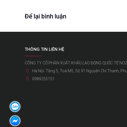
Để lại bình luận
THÔNG TIN LIÊN HỆ
CÔNG TY CỔ PHẦN XUẤT KHẨU LAO ĐỘNG QUỐC TẾ NO
Hà Nội: Tầng 5, Toà M5, Số 91 Nguyễn Chí Thanh, Ph
0989255151