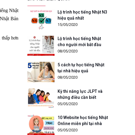
tiếng Nhật
Lộ trình học tiếng Nhật N3
hiệu quả nhất
 Nhật Bản
15/05/2020
n thấp hơn
Lộ trình học tiếng Nhật
cho người mới bắt đầu
08/05/2020
5 cách tự học tiếng Nhật
tại nhà hiệu quả
08/05/2020
Kỳ thi năng lực JLPT và
những điều cần biết
05/05/2020
10 Website học tiếng Nhật
Online miễn phí tại nhà
trong mùa dịch Covid - 19
05/05/2020