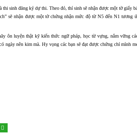
à thi sinh đăng ký dự thi. Theo đó, thí sinh sẽ nhận được một tờ giấy b
“tạch” sẽ nhận được một tờ chứng nhận mức độ từ N5 đến N1 tương ứ
hãy ôn luyện thật kỹ kiến thức ngữ pháp, học từ vựng, nắm vững các
t có ngày nên kim mà. Hy vọng các bạn sẽ đạt được chứng chỉ mình 