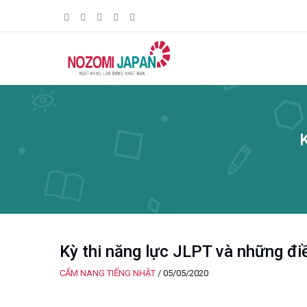
K
Kỳ thi năng lực JLPT và những đi
CẨM NANG TIẾNG NHẬT
/
05/05/2020