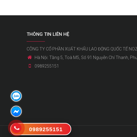
THÔNG TIN LIÊN HỆ
CÔNG TY CỔ PHẦN XUẤT KHẨU LAO ĐỘNG QUỐC TẾ NO
Hà Nội: Tầng 5, Toà M5, Số 91 Nguyễn Chí Thanh, Ph
0989255151
0989255151