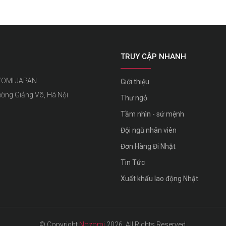
TRUY CẬP NHANH
ZOMI JAPAN
Giới thiệu
ường Giảng Võ, Hà Nội
Thư ngỏ
Tầm nhìn - sứ mệnh
Đội ngũ nhân viên
Đơn Hàng Đi Nhật
Tin Tức
Xuất khẩu lao động Nhật
© Copyright
Nozomi
2026. All Rights Reserved.