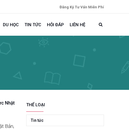
Đăng Ký Tư Vấn Miễn Phí
DU HỌC
TIN TỨC
HỎI ĐÁP
LIÊN HỆ
ực Nhật
THỂ LOẠI
Tin tức
ật Bản,