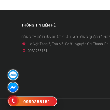
THÔNG TIN LIÊN HỆ
CÔNG TY CỔ PHẦN XUẤT KHẨU LAO ĐỘNG QUỐC TẾ NO
Hà Nội: Tầng 5, Toà M5, Số 91 Nguyễn Chí Thanh, Ph
0989255151
0989255151