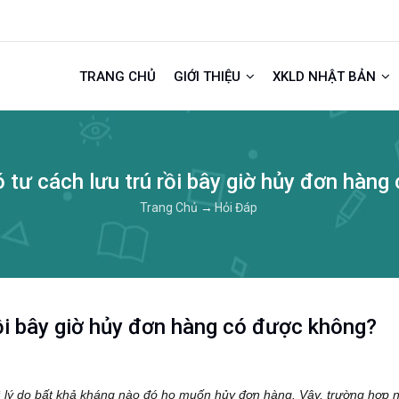
TRANG CHỦ
GIỚI THIỆU
XKLD NHẬT BẢN
ó tư cách lưu trú rồi bây giờ hủy đơn hàn
Trang Chủ
→
Hỏi Đáp
rồi bây giờ hủy đơn hàng có được không?
vì lý do bất khả kháng nào đó họ muốn hủy đơn hàng. Vậy, trường hợp 