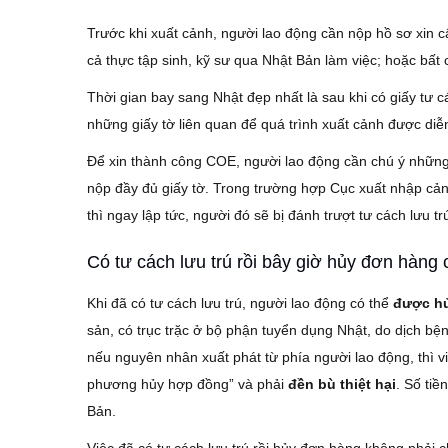
Trước khi xuất cảnh, người lao động cần nộp hồ sơ xin cấ
cả thực tập sinh, kỹ sư qua Nhật Bản làm việc; hoặc bất c
Thời gian bay sang Nhật đẹp nhất là sau khi có giấy tư c
những giấy tờ liên quan để quá trình xuất cảnh được di
Để xin thành công COE, người lao động cần chú ý những t
nộp đầy đủ giấy tờ. Trong trường hợp Cục xuất nhập cảnh 
thì ngay lập tức, người đó sẽ bị đánh trượt tư cách lưu tr
Có tư cách lưu trú rồi bây giờ hủy đơn hàn
Khi đã có tư cách lưu trú, người lao động có thể
được h
sản, có trục trặc ở bộ phận tuyển dụng Nhật, do dịch 
nếu nguyên nhân xuất phát từ phía người lao động, thì vi
phương hủy hợp đồng” và phải
đền bù thiệt hại
.
Số tiề
Bản.