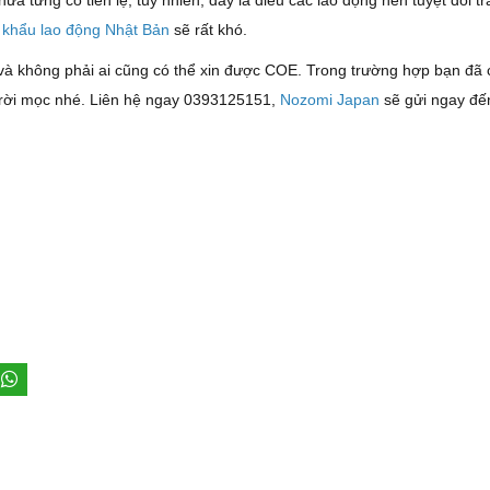
ưa từng có tiền lệ, tuy nhiên, đây là điều các lao động nên tuyệt đối tr
 khẩu lao động Nhật Bản
sẽ rất khó.
và không phải ai cũng có thể xin được COE. Trong trường hợp bạn đã 
 trời mọc nhé. Liên hệ ngay 0393125151,
Nozomi Japan
sẽ gửi ngay đế