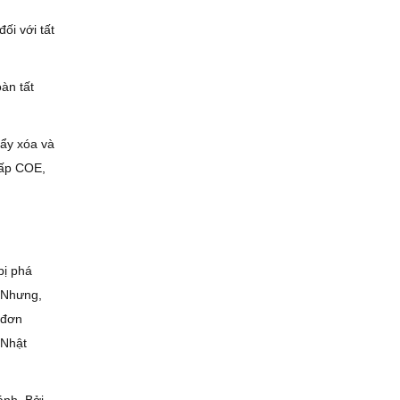
ối với tất
àn tất
tẩy xóa và
 cấp COE,
bị phá
. Nhưng,
“đơn
 Nhật