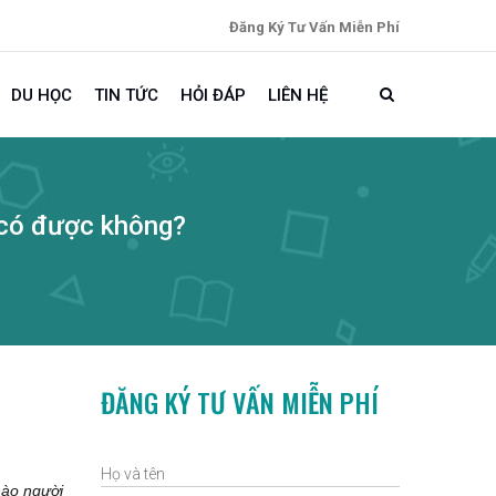
Đăng Ký Tư Vấn Miễn Phí
DU HỌC
TIN TỨC
HỎI ĐÁP
LIÊN HỆ
g có được không?
ĐĂNG KÝ TƯ VẤN MIỄN PHÍ
nào người