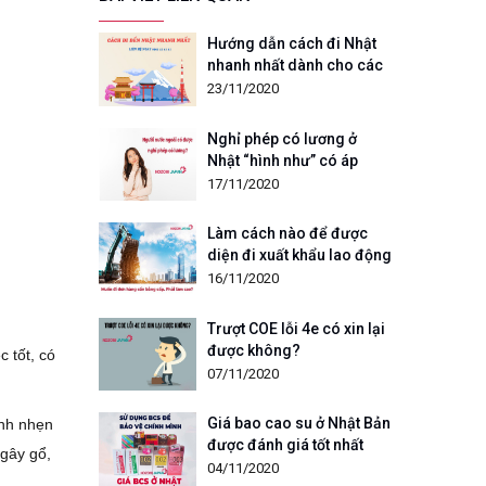
Hướng dẫn cách đi Nhật
nhanh nhất dành cho các
bạn “ít tiền”
23/11/2020
Nghỉ phép có lương ở
Nhật “hình như” có áp
dụng cho người lao động
17/11/2020
nước ngoài?
Làm cách nào để được
diện đi xuất khẩu lao động
Nhật có tay nghề?
16/11/2020
Trượt COE lỗi 4e có xin lại
được không?
c tốt, có
07/11/2020
Giá bao cao su ở Nhật Bản
anh nhẹn
được đánh giá tốt nhất
 gây gổ,
04/11/2020